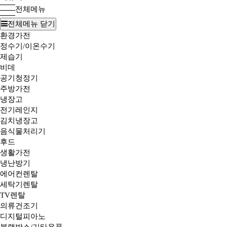
전체메뉴
전체메뉴 닫기
환경가전
정수기/이온수기
제습기
비데
공기청정기
주방가전
냉장고
전기레인지
김치냉장고
음식물처리기
후드
생활가전
냉난방기
에어컨렌탈
세탁기렌탈
TV렌탈
의류건조기
디지털피아노
블랙박스/기타용품