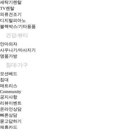
세탁기렌탈
TV렌탈
의류건조기
디지털피아노
블랙박스/기타용품
건강/뷰티
안마의자
사우나기/마사지기
명품가방
침대/가구
모션베드
침대
매트리스
Community
공지사항
리뷰이벤트
온라인상담
빠른상담
묻고답하기
제휴카드