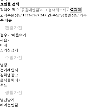
쇼핑몰 검색
검색어 필수
검색
고객주문상담
1533-8967
24시간/주말/공휴일상담 가능
주 메뉴
환경가전
정수기/이온수기
제습기
비데
공기청정기
주방가전
냉장고
전기레인지
김치냉장고
음식물처리기
후드
생활가전
냉난방기
에어컨렌탈