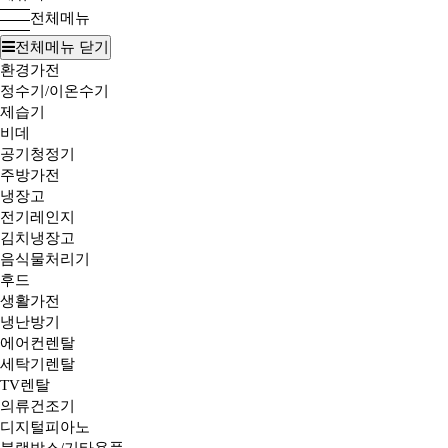
전체메뉴
전체메뉴 닫기
환경가전
정수기/이온수기
제습기
비데
공기청정기
주방가전
냉장고
전기레인지
김치냉장고
음식물처리기
후드
생활가전
냉난방기
에어컨렌탈
세탁기렌탈
TV렌탈
의류건조기
디지털피아노
블랙박스/기타용품