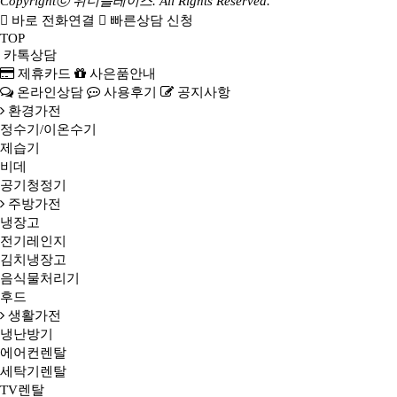
Copyrightⓒ 위너플레이스. All Rights Reserved.
바로 전화연결
빠른상담 신청
TOP
카톡상담
제휴카드
사은품안내
온라인상담
사용후기
공지사항
환경가전
정수기/이온수기
제습기
비데
공기청정기
주방가전
냉장고
전기레인지
김치냉장고
음식물처리기
후드
생활가전
냉난방기
에어컨렌탈
세탁기렌탈
TV렌탈