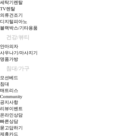
세탁기렌탈
TV렌탈
의류건조기
디지털피아노
블랙박스/기타용품
건강/뷰티
안마의자
사우나기/마사지기
명품가방
침대/가구
모션베드
침대
매트리스
Community
공지사항
리뷰이벤트
온라인상담
빠른상담
묻고답하기
제휴카드