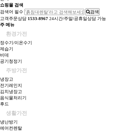
쇼핑몰 검색
검색어 필수
검색
고객주문상담
1533-8967
24시간/주말/공휴일상담 가능
주 메뉴
환경가전
정수기/이온수기
제습기
비데
공기청정기
주방가전
냉장고
전기레인지
김치냉장고
음식물처리기
후드
생활가전
냉난방기
에어컨렌탈