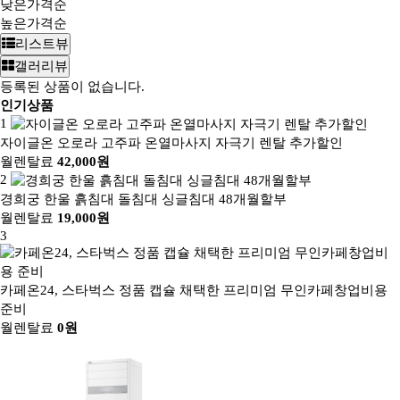
낮은가격순
높은가격순
리스트뷰
갤러리뷰
등록된 상품이 없습니다.
인기상품
1
자이글온 오로라 고주파 온열마사지 자극기 렌탈 추가할인
월렌탈료
42,000원
2
경희궁 한울 흙침대 돌침대 싱글침대 48개월할부
월렌탈료
19,000원
3
카페온24, 스타벅스 정품 캡슐 채택한 프리미엄 무인카페창업비용
준비
월렌탈료
0원