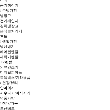
비데
공기청정기
주방가전
냉장고
전기레인지
김치냉장고
음식물처리기
후드
생활가전
냉난방기
에어컨렌탈
세탁기렌탈
TV렌탈
의류건조기
디지털피아노
블랙박스/기타용품
건강/뷰티
안마의자
사우나기/마사지기
명품가방
침대/가구
모션베드