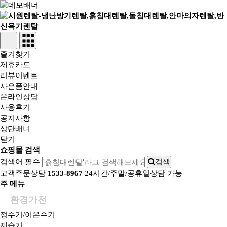
즐겨찾기
제휴카드
리뷰이벤트
사은품안내
온라인상담
사용후기
공지사항
상단배너
닫기
쇼핑몰 검색
검색어 필수
검색
고객주문상담
1533-8967
24시간/주말/공휴일상담 가능
주 메뉴
환경가전
정수기/이온수기
제습기