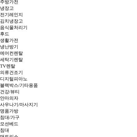
주방가전
냉장고
전기레인지
김치냉장고
음식물처리기
후드
생활가전
냉난방기
에어컨렌탈
세탁기렌탈
TV렌탈
의류건조기
디지털피아노
블랙박스/기타용품
건강/뷰티
안마의자
사우나기/마사지기
명품가방
침대/가구
모션베드
침대
매트리스