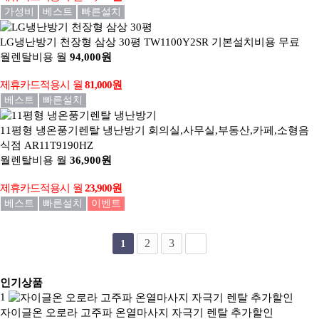
가성비
베스트
빠른설치
LG냉난방기 천장형 삼상 30평
TW1100Y2SR 기본설치비용 무료
월렌탈비용
월
94,000원
제휴카드적용시
월
81,000원
베스트
빠른설치
11평형 냉온풍기렌탈 냉난방기
회의실,사무실,부동산,카페,소형음
식점 AR11T9190HZ
월렌탈비용
월
36,900원
제휴카드적용시
월
23,900원
베스트
빠른설치
이벤트
2
3
1
인기상품
1
자이글온 오로라 고주파 온열마사지 자극기 렌탈 추가할인