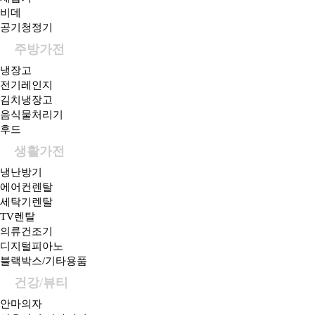
비데
공기청정기
주방가전
냉장고
전기레인지
김치냉장고
음식물처리기
후드
생활가전
냉난방기
에어컨렌탈
세탁기렌탈
TV렌탈
의류건조기
디지털피아노
블랙박스/기타용품
건강/뷰티
안마의자