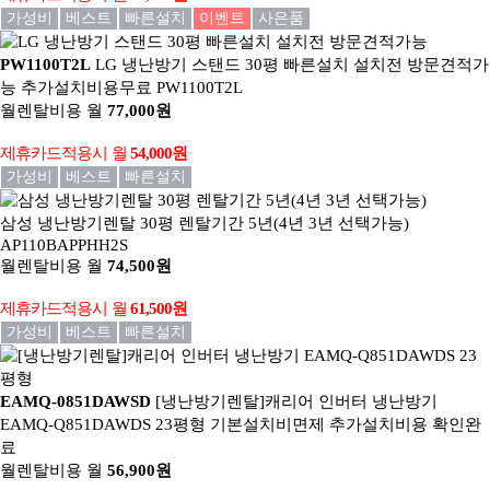
가성비
베스트
빠른설치
이벤트
사은품
PW1100T2L
LG 냉난방기 스탠드 30평 빠른설치 설치전 방문견적가
능
추가설치비용무료 PW1100T2L
월렌탈비용
월
77,000원
제휴카드적용시
월
54,000원
가성비
베스트
빠른설치
삼성 냉난방기렌탈 30평 렌탈기간 5년(4년 3년 선택가능)
AP110BAPPHH2S
월렌탈비용
월
74,500원
제휴카드적용시
월
61,500원
가성비
베스트
빠른설치
EAMQ-0851DAWSD
[냉난방기렌탈]캐리어 인버터 냉난방기
EAMQ-Q851DAWDS 23평형
기본설치비면제 추가설치비용 확인완
료
월렌탈비용
월
56,900원