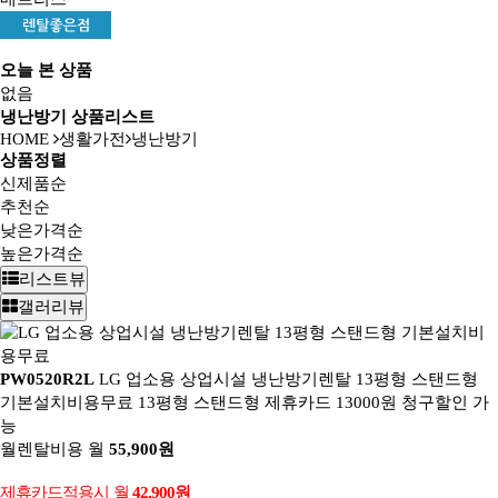
오늘 본 상품
없음
냉난방기 상품리스트
HOME
생활가전
냉난방기
상품정렬
신제품순
추천순
낮은가격순
높은가격순
리스트뷰
갤러리뷰
PW0520R2L
LG 업소용 상업시설 냉난방기렌탈 13평형 스탠드형
기본설치비용무료
13평형 스탠드형 제휴카드 13000원 청구할인 가
능
월렌탈비용
월
55,900원
제휴카드적용시
월
42,900원