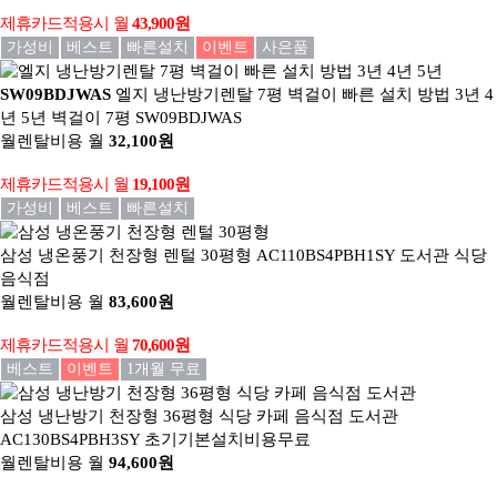
제휴카드적용시
월
43,900원
가성비
베스트
빠른설치
이벤트
사은품
SW09BDJWAS
엘지 냉난방기렌탈 7평 벽걸이 빠른 설치 방법 3년 4
년 5년
벽걸이 7평 SW09BDJWAS
월렌탈비용
월
32,100원
제휴카드적용시
월
19,100원
가성비
베스트
빠른설치
삼성 냉온풍기 천장형 렌털 30평형
AC110BS4PBH1SY 도서관 식당
음식점
월렌탈비용
월
83,600원
제휴카드적용시
월
70,600원
베스트
이벤트
1개월 무료
삼성 냉난방기 천장형 36평형 식당 카페 음식점 도서관
AC130BS4PBH3SY 초기기본설치비용무료
월렌탈비용
월
94,600원