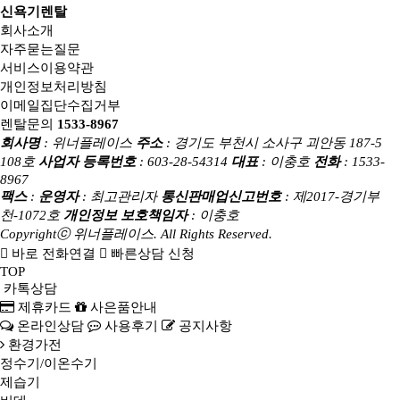
회사소개
자주묻는질문
서비스이용약관
개인정보처리방침
이메일집단수집거부
렌탈문의
1533-8967
회사명
: 위너플레이스
주소
: 경기도 부천시 소사구 괴안동 187-5
108호
사업자 등록번호
: 603-28-54314
대표
: 이충호
전화
: 1533-
8967
팩스
:
운영자
: 최고관리자
통신판매업신고번호
: 제2017-경기부
천-1072호
개인정보 보호책임자
: 이충호
Copyrightⓒ 위너플레이스. All Rights Reserved.
바로 전화연결
빠른상담 신청
TOP
카톡상담
제휴카드
사은품안내
온라인상담
사용후기
공지사항
환경가전
정수기/이온수기
제습기