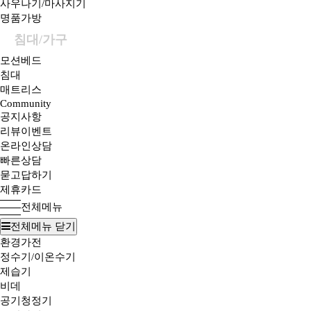
사우나기/마사지기
명품가방
침대/가구
모션베드
침대
매트리스
Community
공지사항
리뷰이벤트
온라인상담
빠른상담
묻고답하기
제휴카드
전체메뉴
전체메뉴 닫기
환경가전
정수기/이온수기
제습기
비데
공기청정기